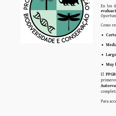
En los 
evaluac
Oportuni
Como res
Corto
Media
Largo
Muy l
El
PPGB
primeros
Autoeva
complet
Para acc