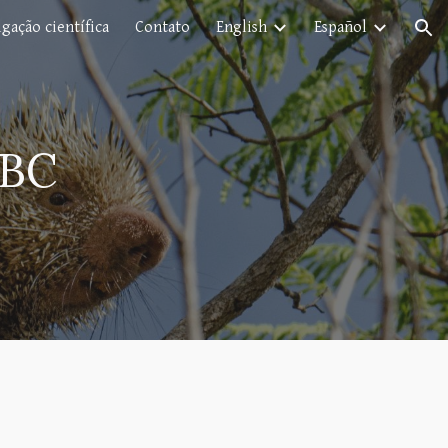
gação científica
Contato
English
Español
ion
GBC