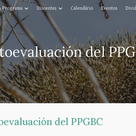
o Programa
Discentes
Calendário
Eventos
Divul
ip to main content
Skip to navigat
toevaluación del PP
oevaluación del PPGBC