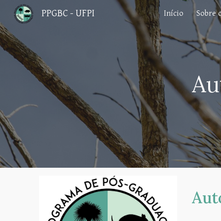
PPGBC - UFPI
Início
Sobre 
Sk
Au
Aut