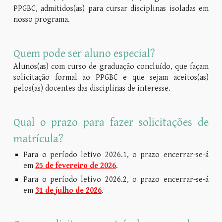
PPGBC, admitidos(as) para cursar disciplinas isoladas em
nosso programa.
Quem pode ser aluno especial?
Alunos(as) com curso de graduação concluído, que façam
solicitação formal ao PPGBC e que sejam aceitos(as)
pelos(as) docentes das disciplinas de interesse.
Qual o prazo para fazer solicitações de
matrícula?
Para o período letivo 202
6
.
1
, o prazo encerrar-se-á
em
2
5
de
fevereiro
de 202
6
.
Para o período letivo 202
6
.
2
, o prazo encerrar-se-á
em
31
de
julho
de 202
6
.