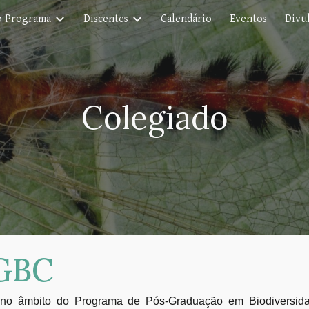
o Programa
Discentes
Calendário
Eventos
Divul
ip to main content
Skip to navigat
Colegiado
PGBC
a no âmbito do Programa de Pós-Graduação em Biodiversida