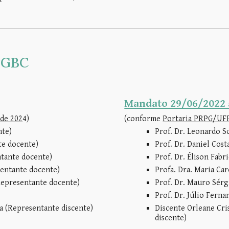
PGBC
Mandato 29/06/2022 
 de 202
4
)
(
conforme
Portaria PRPG/UFPI
nte)
Prof. Dr. Leonardo S
te docente)
Prof. Dr. Daniel Cos
ntante docente)
Prof. Dr. Élison Fab
sentante docente)
Profa. Dra. Maria Ca
Representante docente)
Prof. Dr. Mauro Sérg
Prof. Dr. Júlio Ferna
a (Representante discente)
Discente Orleane Cr
discente)