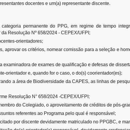
sentantes docentes e um(a) representante discente.
a categoria permanente do PPG, em regime de tempo integ
º da Resolução Nº 658/2024 - CEPEX/UFPI;
ocentes-orientadores;
s, aprovar os critérios, nomear comissão para a seleção e hom
 examinadora de exames de qualificação e defesas de dissert
e-orientador e, quando for o caso, o do(s) coorientador(es);
erando a área de Biodiversidade da CAPES, as linhas de pesq
nforme Resolução N° 658/2024 -CEPEX/UFPI;
 membro do Colegiado, o aproveitamento de créditos de pós-gr
ntos referentes ao Programa pelo qual é responsável;
olicitado por discente devidamente matriculado no PPGBC, e mani