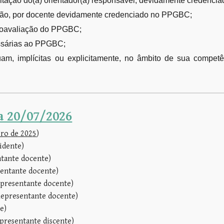
licitação do(a) orientador(a) responsável, devidamente credenc
tação, por docente devidamente credenciado no PPGBC;
autoavaliação do PPGBC;
essárias ao PPGBC;
luam, implícitas ou explicitamente, no âmbito de sua compe
a 20/07/2026
bro
de 202
5
)
idente)
tante docente)
sentante docente)
presentante docente)
epresentante docente)
e)
presentante discente)