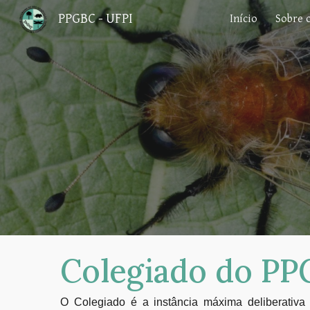
PPGBC - UFPI
Início
Sobre 
Sk
Colegiado do P
O Colegiado é a instância máxima deliberativ