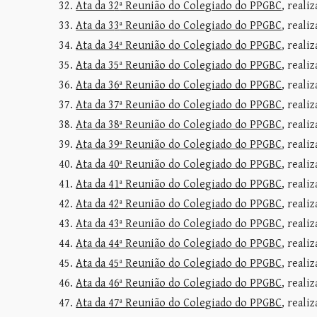
Ata da 3
2
ª Reunião do Colegiado do PPGBC
, reali
Ata da 3
3
ª Reunião do Colegiado do PPGBC
, reali
Ata da 3
4
ª Reunião do Colegiado do PPGBC
, reali
Ata da 3
5
ª Reunião do Colegiado do PPGBC
, reali
Ata da 3
6
ª Reunião do Colegiado do PPGBC
, reali
Ata da 3
7
ª Reunião do Colegiado do PPGBC
, reali
Ata da 3
8
ª Reunião do Colegiado do PPGBC
, reali
Ata da 3
9
ª Reunião do Colegiado do PPGBC
, reali
Ata da
40
ª Reunião do Colegiado do PPGBC
, reali
Ata da
4
1ª Reunião do Colegiado do PPGBC
, reali
Ata da
42
ª Reunião do Colegiado do PPGBC
, reali
Ata da
43
ª Reunião do Colegiado do PPGBC
, reali
Ata da
44
ª Reunião do Colegiado do PPGBC
, reali
Ata da
45
ª Reunião do Colegiado do PPGBC
, reali
Ata da
46
ª Reunião do Colegiado do PPGBC
, reali
Ata da
47
ª Reunião do Colegiado do PPGBC
, reali