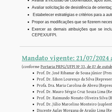
Avaliar a inclusão de coorientador, após so
Avaliar solicitação de desistência de orien
Estabelecer estratégias e critérios para a 
Propor as modificações que se fizerem nec
Exercer as demais atribuições que se inc
CEPEX/UFPI.
Mandato vigente:
21/07/2024 
(
conforme
Portaria PRPG/UFPI Nº
33
, de
07
de
outu
Prof. Dr.
José Ribamar de Sousa júnior
(Pres
Prof. Dr.
Edson Lourenço da Silva
(Represen
Profa. Dra. Maria Carolina de Abreu (Repre
Prof. Dr.
Mauro Sérgio Cruz Souza Lima
(Re
Prof. Dr.
Raimundo Nonato Oliveira Silva
(R
Prof. Dr.
Júlio Marcelino Monteiro
(suplent
Discente
Aglay Morgana de Araújo Lima
(Re