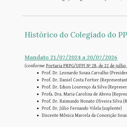
Histórico do
Colegiado do P
Mandato 2
1
/0
7
/202
4
a 2
0
/0
7
/202
6
(
conforme
Portaria PRPG/UFPI Nº 28, de 22 de julho
Prof. Dr. Leonardo Sousa Carvalho (Preside
Prof. Dr. Daniel Costa Fortier (Representan
Prof. Dr. Edson Lourenço da Silva (Represe
Profa. Dra. Maria Carolina de Abreu (Repre
Prof. Dr. Raimundo Nonato Oliveira Silva (
Prof. Dr. Júlio Fernando Vilela (suplente)
Discente Mônica Marcela da Conceição Sous