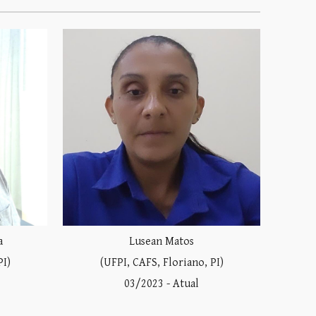
a
Lusean Matos
PI)
(UFPI, CAFS, Floriano, PI)
0
3
/2023 -
Atual