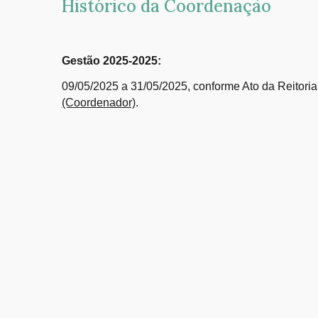
Histórico da Coordenação
Gestão 202
5
-2025:
09
/0
5
/202
5
a
31
/0
5
/202
5
, conforme Ato da Reitor
(Coordenador)
.