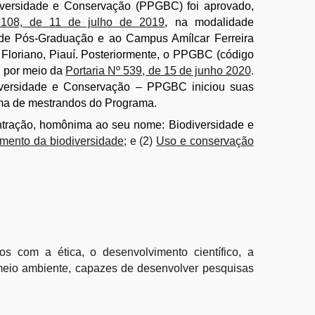
versidade e Conservação (PPGBC)
foi
aprovado
,
108, de 11 de julho de 2019
,
na modalidade
 de Pós-Graduação e ao Campus Amílcar Ferreira
Floriano, Piauí. Po
steriormente, o PPGBC (código
 por meio da
Portaria Nº 539, de 15 de junho 2020
.
ersidade e Conservação – PPGBC iniciou suas
urma de mestrandos do Programa
.
ntração, homônima ao seu nome: Biodiversidade e
mento da biodiversidade
; e (2)
Uso e conservação
s com a ética, o desenvolvimento científico, a
meio ambiente, capazes de desenvolver pesquisas