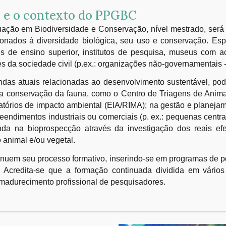
do e o contexto do PPGBC
ação em Biodiversidade e Conservação, nível mestrado, será f
ionados à diversidade biológica, seu uso e conservação. Esp
es de ensino superior, institutos de pesquisa, museus com a
ões da sociedade civil (p.ex.: organizações não-governamentais
ndas atuais relacionadas ao desenvolvimento sustentável, p
a conservação da fauna, como o Centro de Triagens de Anima
atórios de impacto ambiental (EIA/RIMA); na gestão e planeja
eendimentos industriais ou comerciais (p. ex.: pequenas centra
a na bioprospecção através da investigação dos reais ef
o animal e/ou vegetal.
uem seu processo formativo, inserindo-se em programas de pós
 Acredita-se que a formação continuada dividida em vários p
 amadurecimento profissional de pesquisadores.