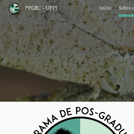
PPGBC - UFPI
Início
Sobre 
Sk