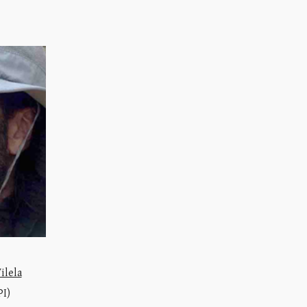
ilela
PI)