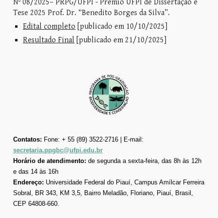
Nº 08/2025– PRPG/UFPI - Prêmio UFPI de Dissertação e
Tese 2025 Prof. Dr. “Benedito Borges da Silva”.
Edital completo
[publicado em
10
/1
0
/20
25
]
Re
sultado
Final
[publicado em
21
/
10
/202
5
]
Contatos:
Fone: + 55 (89) 3522-2716 | E-mail:
secretaria.ppgbc@ufpi.edu.br
Horário de atendimento:
de segunda a sexta-feira, das 8h às 12h
e das 14 às 16h
Endereço:
Universidade Federal do Piauí, Campus Amílcar Ferreira
Sobral, BR 343, KM 3,5, Bairro Meladão, Floriano, Piauí, Brasil,
CEP 64808-660.