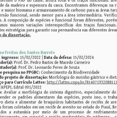
feridos o PAP do caule, altura total e os traços funcionais: área 
de da madeira e espessura da casca. Encontramos diferenças na r
s, e maior biomassa e armazenamento de carbono para as áreas tar
ersão funcional, sendo menor para a área intermediária. Verific
s. A composição de espécies e funcional foram diferentes, porém
amos maiores variações interespecíficas dos traços funcionai
tes estratégias para garantir sua permanência nas diferentes áreas
 da dissertação.
sa Freitas dos Santos Barreto
 ingresso:
15/02/2022
|
Data
da defesa
:
15/02/202
4
dor(a):
Prof. Dr. Pedro Bastos de Macedo Carneiro
ntador(a)
: Prof. Dr. Leonardo Peres de Souza
de pesquisa no PPGBC:
Conhecimento da Biodiversidade
do projeto de dissertação:
Morfologia do moinho gástrico e dieta
o para Currículo Lattes:
http://lattes.cnpq.br/85407193208851
APEPI, Edital 001/2022
o:
Avaliar a morfologia do sistema digestivo, especialmente d
nder os padrões alimentares das espécies, posto isso, o traba
vo dieta e alimentar de braquiúros habitantes de recifes de are
s foram coletados em um recife de arenito no estado do Piauí, Br
idos a eutanásia por meio de um processo de resfriamento,