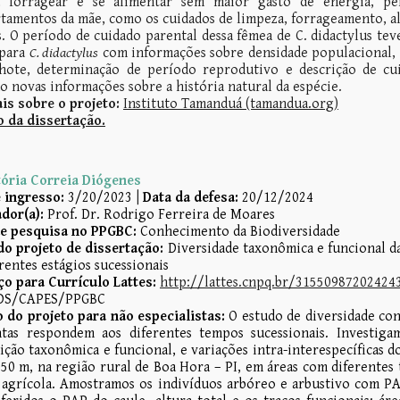
a forragear e se alimentar sem maior gasto de energia, pe
amentos da mãe, como os cuidados de limpeza, forrageamento, ali
. O período de cuidado parental dessa fêmea de C. didactylus teve
 para
C. didactylus
com informações sobre densidade populacional, 
lhote, determinação de período reprodutivo e descrição de cu
o novas informações sobre a história natural da espécie.
is sobre o projeto:
Instituto Tamanduá (tamandua.org)
 da dissertação.
ória Correia Di
ó
genes
 ingresso:
3/20/2023
|
Data da defesa:
20/12/2024
dor(a):
Prof. Dr. Rodrigo Ferreira de Moares
de pesquisa no PPGBC:
Conhecimento da Biodiversidade
do projeto de dissertação:
Diversidade taxonômica e funcional d
rentes estágios sucessionais
o para Currículo Lattes:
http://lattes.cnpq.br/31550987202424
DS/CAPES/PPGBC
do projeto para não especialistas:
O estudo de diversidade co
ntas respondem aos diferentes tempos sucessionais. Investiga
ção taxonômica e funcional, e variações intra-interespecíficas do
 50 m, na região rural de Boa Hora – PI, em áreas com diferente
agrícola. Amostramos os indivíduos arbóreo e arbustivo com PAP