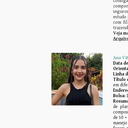
consig
comport
seguros
estudo
com fi
trazend
Veja ma
Arquivo
Ana Vit
Data de
Orienta
Linha 
Título 
em dife
Endereç
Bolsa:
Resumo 
de pla
composi
de 50 ×
manejo 