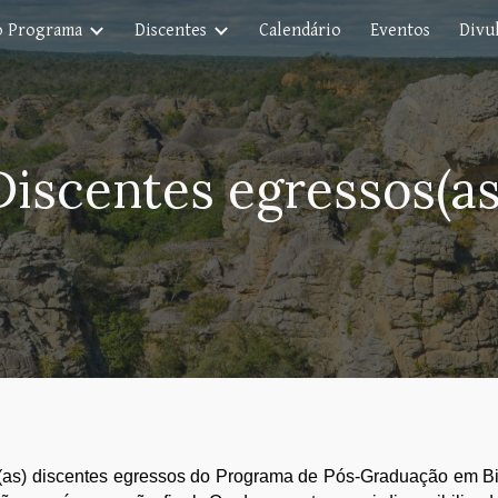
o Programa
Discentes
Calendário
Eventos
Divul
ip to main content
Skip to navigat
Discentes egressos(as
s(as) discentes egressos do
Programa de Pós-Graduação em Bi