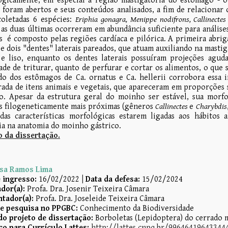
gicamente, em especial a região mastigatória do estômago - o
foram abertos e seus conteúdos analisados, a fim de relacionar
oletadas 6 espécies:
Eriphia gonagra, Menippe nodifrons, Callinectes 
as duas últimas ocorreram em abundância suficiente para anális
s é composto pelas regiões cardíaca e pilórica. A primeira abr
 e dois "dentes" laterais pareados, que atuam auxiliando na mastig
e liso, enquanto os dentes laterais possuíram projeções agudas
ade de triturar, quanto de perfurar e cortar os alimentos, o que 
do dos estômagos de
Ca. ornatus
e Ca. hellerii corrobora essa
rada de itens animais e vegetais, que apareceram em proporções 
. Apesar da estrutura geral do moinho ser estável, sua morfo
s filogeneticamente mais próximas (gêneros
Callinectes
e
Charybdis
das características morfológicas estarem ligadas aos hábitos a
ia na anatomia do moinho gástrico.
 da dissertação.
sa Ramos Lima
 ingresso:
16/02/2022
|
Data d
a defesa
:
1
5
/02/2024
dor(a):
Profa. Dra. Josenir Teixeira Câmara
ntador(a):
Profa. Dra.
Joseleide Teixeira Câmara
de pesquisa no PPGBC:
Conhecimento da Biodiversidade
do projeto de dissertação:
Borboletas (Lepidoptera) do cerrado 
o para Currículo Lattes:
http://lattes.cnpq.br/99646419643344