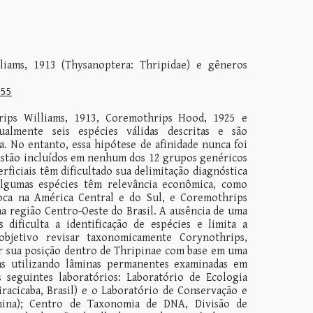
liams, 1913 (Thysanoptera: Thripidae) e gêneros
855
rips Williams, 1913, Coremothrips Hood, 1925 e
almente seis espécies válidas descritas e são
. No entanto, essa hipótese de afinidade nunca foi
estão incluídos em nenhum dos 12 grupos genéricos
ficiais têm dificultado sua delimitação diagnóstica
Algumas espécies têm relevância econômica, como
oca na América Central e do Sul, e Coremothrips
na região Centro-Oeste do Brasil. A ausência de uma
 dificulta a identificação de espécies e limita a
bjetivo revisar taxonomicamente Corynothrips,
iar sua posição dentro de Thripinae com base em uma
as utilizando lâminas permanentes examinadas em
seguintes laboratórios: Laboratório de Ecologia
acicaba, Brasil) e o Laboratório de Conservação e
China); Centro de Taxonomia de DNA, Divisão de