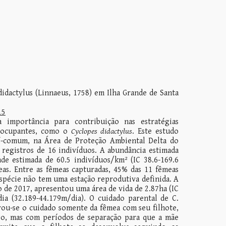
idactylus (Linnaeus, 1758) em Ilha Grande de Santa
15
importância para contribuição nas estratégias
reocupantes, como o
Cyclopes didactylus
. Este estudo
uaí-comum, na Área de Proteção Ambiental Delta do
 registros de 16 indivíduos. A abundância estimada
ade estimada de 60.5 indivíduos/km² (IC 38.6-169.6
as. Entre as fêmeas capturadas, 45% das 11 fêmeas
espécie não tem uma estação reprodutiva definida. A
de 2017, apresentou uma área de vida de 2.87ha (IC
ia (32.189-44.179m/dia). O cuidado parental de C.
trou-se o cuidado somente da fêmea com seu filhote,
go, mas com períodos de separação para que a mãe