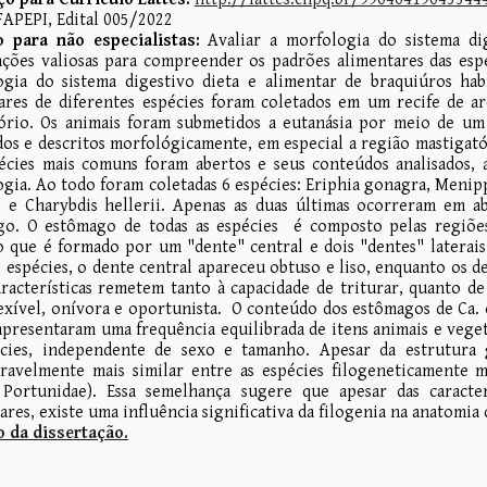
FAPEPI, Edital 005/2022
 para não especialistas:
Avaliar a morfologia do sistema di
ções valiosas para compreender os padrões alimentares das espéc
gia do sistema digestivo dieta e alimentar de braquiúros habi
res de diferentes espécies foram coletados em um recife de ar
ório. Os animais foram submetidos a eutanásia por meio de um
dos e descritos morfológicamente, em especial a região mastigat
écies mais comuns foram abertos e seus conteúdos analisados, 
gia. Ao todo foram coletadas 6 espécies: Eriphia gonagra, Menippe
 e Charybdis hellerii. Apenas as duas últimas ocorreram em a
go. O estômago de todas as espécies é composto pelas regiões
o que é formado por um "dente" central e dois "dentes" laterai
s espécies, o dente central apareceu obtuso e liso, enquanto os de
aracterísticas remetem tanto à capacidade de triturar, quanto d
lexível, onívora e oportunista. O conteúdo dos estômagos de Ca. o
presentaram uma frequência equilibrada de itens animais e vege
écies, independente de sexo e tamanho. Apesar da estrutura 
ravelmente mais similar entre as espécies filogeneticamente m
 Portunidae). Essa semelhança sugere que apesar das caracter
ares, existe uma influência significativa da filogenia na anatomia
 da dissertação.