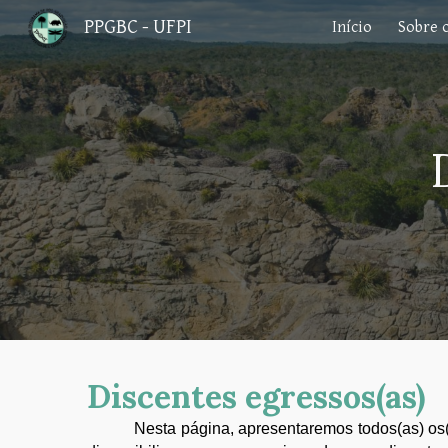
PPGBC - UFPI
Início
Sobre 
Sk
Discentes egressos(as)
Nesta página, apresentaremos todos
(as) o