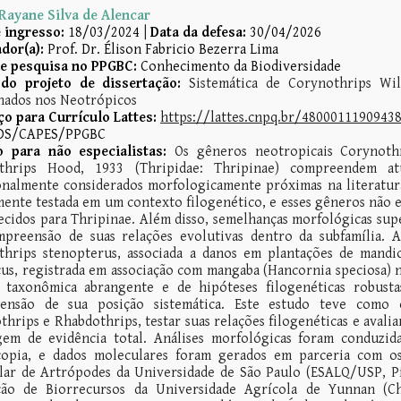
Rayane Silva de Alencar
 ingresso:
18/03/2024
|
Data da defesa:
30
/0
4
/202
6
dor(a):
Prof. Dr. Élison Fabricio Bezerra Lima
de pesquisa no PPGBC:
Conhecimento da Biodiversidade
 do projeto de dissertação:
Sistemática de Corynothrips Wil
nados nos Neotrópicos
o para Currículo Lattes:
https://lattes.cnpq.br/4800011190943
DS/CAPES/PPGBC
 para não especialistas:
Os gêneros neotropicais Corynoth
thrips Hood, 1933 (Thripidae: Thripinae) compreendem atu
onalmente considerados morfologicamente próximas na literatura
ente testada em um contexto filogenético, e esses gêneros não 
cidos para Thripinae. Além disso, semelhanças morfológicas super
mpreensão de suas relações evolutivas dentro da subfamília. 
thrips stenopterus, associada a danos em plantações de mandi
cus, registrada em associação com mangaba (Hancornia speciosa) 
 taxonômica abrangente e de hipóteses filogenéticas robustas
ensão de sua posição sistemática. Este estudo teve como o
hrips e Rhabdothrips, testar suas relações filogenéticas e aval
gem de evidência total. Análises morfológicas foram conduzid
copia, e dados moleculares foram gerados em parceria com os 
ar de Artrópodes da Universidade de São Paulo (ESALQ/USP, Pir
ação de Biorrecursos da Universidade Agrícola de Yunnan (