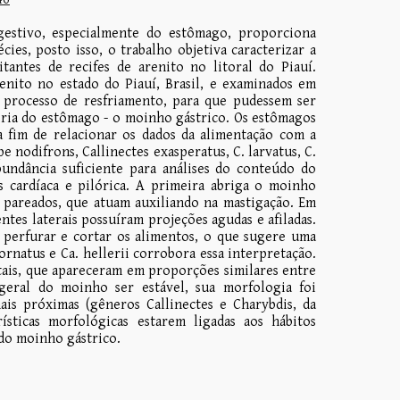
gestivo, especialmente do estômago, proporciona
ies, posto isso, o trabalho objetiva caracterizar a
tantes de recifes de arenito no litoral do Piauí.
enito no estado do Piauí, Brasil, e examinados em
 processo de resfriamento, para que pudessem ser
ória do estômago - o moinho gástrico. Os estômagos
a fim de relacionar os dados da alimentação com a
 nodifrons, Callinectes exasperatus, C. larvatus, C.
bundância suficiente para análises do conteúdo do
 cardíaca e pilórica. A primeira abriga o moinho
s pareados, que atuam auxiliando na mastigação. Em
ntes laterais possuíram projeções agudas e afiladas.
e perfurar e cortar os alimentos, o que sugere uma
rnatus e Ca. hellerii corrobora essa interpretação.
tais, que apareceram em proporções similares entre
geral do moinho ser estável, sua morfologia foi
ais próximas (gêneros Callinectes e Charybdis, da
ísticas morfológicas estarem ligadas aos hábitos
 do moinho gástrico.