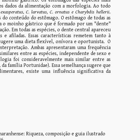
 moinho gástrico. Os estômagos das espécies mais
 os dados da alimentação com a morfologia. Ao todo
exasperatus, C. larvatus, C. ornatus e Charybdis hellerii
.
es do conteúdo do estômago. O estômago de todas as
iga o moinho gástrico que é formado por um "dente"
ação. Em todas as espécies, o dente central apareceu
 e afiladas. Essas características remetem tanto à
sugere uma dieta flexível, onívora e oportunista. O
 interpretação. Ambas apresentaram uma frequência
similares entre as espécies, independente de sexo e
logia foi consideravelmente mais similar entre as
, da família Portunidae). Essa semelhança sugere que
limentares, existe uma influência significativa da
maranhense: Riqueza, composição e guia ilustrado
46