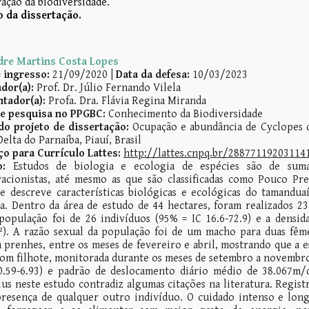
ação da biodiversidade.
 da dissertação.
dre Martins Costa Lopes
e ingresso:
21/0
9/2020 |
Data da defesa:
10/03
/2023
dor(a):
Prof. Dr. Júlio Fernando Vilela
ntador(a):
Profa. Dra.
Flávia Regina Miranda
de pesquisa no PPGBC:
Conhecimento da Biodiversidade
do projeto de dissertação:
Ocupação e abundância de Cyclopes d
Delta do Parnaíba, Piauí, Brasil
ço para Currículo Lattes:
http://lattes.cnpq.br/28877119203114
:
Estudos de biologia e ecologia de espécies são de suma 
vacionistas, até mesmo as que são classificadas como Pouco P
 e descreve características biológicas e ecológicas do tamand
a. Dentro da área de estudo de 44 hectares, foram realizados 23
população foi de 26 indivíduos (95% = IC 16.6-72.9) e a densid
). A razão sexual da população foi de um macho para duas fême
 prenhes, entre os meses de fevereiro e abril, mostrando que a 
om filhote, monitorada durante os meses de setembro a novembro 
.59-6.93) e padrão de deslocamento diário médio de 38.067m/d
lus neste estudo contradiz algumas citações na literatura. Regis
resença de qualquer outro indivíduo. O cuidado intenso e lon