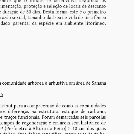
rmite que o filhote se desenvolva seguindo os
mentação, proteção e seleção de locais de descanso
 duração de 80 dias. Desta forma, este é o primeiro
razão sexual, tamanho da área de vida de uma fêmea
idado parental da espécie em ambiente litorâneo,
a comunidade arbórea e arbustiva em área de Sanana
35
ntribui para a compreensão de como as comunidades
mos diferenças na estrutura, estoque de carbono,
s traços funcionais. Foram demarcadas seis parcelas
s tempos de regeneração e em áreas sem histórico de
 (Perímetro à Altura do Peito) ≥ 10 cm, dos quais