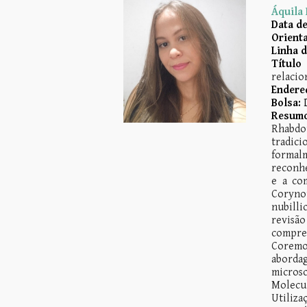
Áquila 
Data de
Orienta
Linha 
Título
relacio
Endereç
Bolsa:
Resumo
Rhabdo
tradici
formalm
reconhe
e a co
Coryno
nubilli
revisão
compre
Coremot
aborda
micros
Molecul
Utiliz