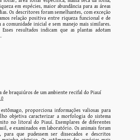
foliar, área foliar específica, massa seca da folha,
iqueza em espécies, maior abundância para as áreas
dias. Os descritores foram semelhantes, com exceção
amos relação positiva entre riqueza funcional e de
 a comunidade inicial e sem manejo mais similares.
s. Esses resultados indicam que as plantas adotam
.
 de braquiúros de um ambiente recifal do Piauí
10
o estômago, proporciona informações valiosas para
lho objetiva caracterizar a morfologia do sistema
nito no litoral do Piauí. Exemplares de diferentes
asil, e examinados em laboratório. Os animais foram
 para que pudessem ser dissecados e descritos