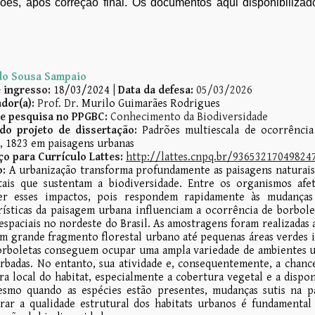
ações, após correção final. Os documentos aqui disponibil
do Sousa Sampaio
e ingresso:
18/03/2024
|
Data
da defesa
:
05
/0
3
/202
6
dor(a):
Prof. Dr.
Murilo Guimarães Rodrigues
de pesquisa no PPGBC:
Conhecimento da Biodiversidade
 do projeto de dissertação:
Padrões multiescala de ocorrência
 1823 em paisagens urbanas
ço para Currículo Lattes:
http://lattes.cnpq.br/93653217049824
:
A urbanização transforma profundamente as paisagens naturais
ais que sustentam a biodiversidade. Entre os organismos afet
er esses impactos, pois respondem rapidamente às mudanças
rísticas da paisagem urbana influenciam a ocorrência de borbol
 espaciais no nordeste do Brasil. As amostragens foram realizadas
m grande fragmento florestal urbano até pequenas áreas verdes i
orboletas conseguem ocupar uma ampla variedade de ambientes u
rbadas. No entanto, sua atividade e, consequentemente, a chanc
ra local do habitat, especialmente a cobertura vegetal e a dispon
esmo quando as espécies estão presentes, mudanças sutis na 
rar a qualidade estrutural dos habitats urbanos é fundamental