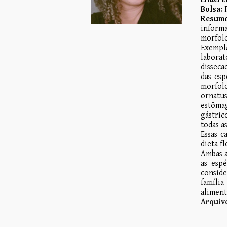
Bolsa:
Resumo
informa
morfolo
Exempla
laborat
disseca
das esp
morfolo
ornatus
estôma
gástric
todas a
Essas c
dieta f
Ambas a
as esp
conside
família
aliment
Arquivo