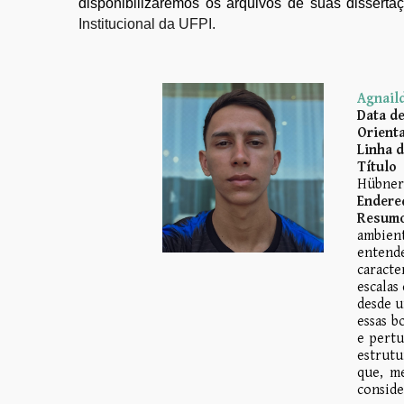
disponibilizaremos os arquivos de suas dissert
Institucional da UFPI.
Agnail
Data d
Orienta
Linha 
Título
Hübner,
Endere
Resumo
ambient
entend
caracte
escalas
desde u
essas b
e pertu
estrutu
que, m
conside