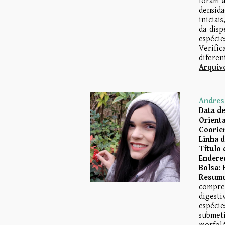
foram a
densida
iniciai
da disp
espécie
Verific
diferen
Arquivo
Andres
Data de
Orienta
Coorie
Linha 
Título 
Endereç
Bolsa:
F
Resum
compree
digesti
espécie
submet