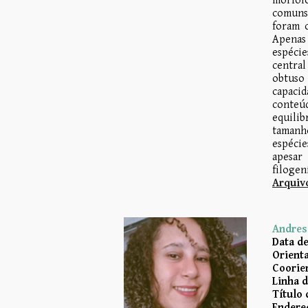
morfoló
comuns 
foram c
Apenas 
espécie
central
obtuso 
capacid
conteú
equilib
tamanho
espécie
apesar 
filogen
Arquivo
Andres
Data de
Orienta
Coo
rie
Linha 
Título 
Endereç