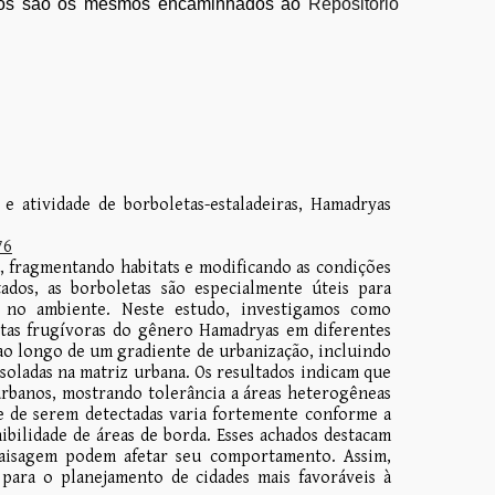
izados são os mesmos encaminhados ao
Repositório
 e atividade de borboletas-estaladeiras, Hamadryas
76
, fragmentando habitats e modificando as condições
ados, as borboletas são especialmente úteis para
 no ambiente. Neste estudo, investigamos como
etas frugívoras do gênero Hamadryas em diferentes
 ao longo de um gradiente de urbanização, incluindo
soladas na matriz urbana. Os resultados indicam que
rbanos, mostrando tolerância a áreas heterogêneas
e de serem detectadas varia fortemente conforme a
ibilidade de áreas de borda. Esses achados destacam
paisagem podem afetar seu comportamento. Assim,
 para o planejamento de cidades mais favoráveis à