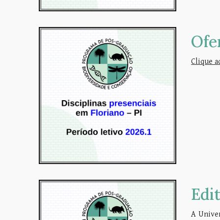
Ofe
Clique a
Edi
A Univer