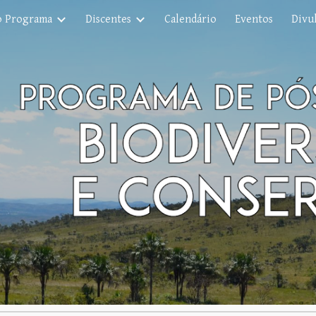
o Programa
Discentes
Calendário
Eventos
Divul
ip to main content
Skip to navigat